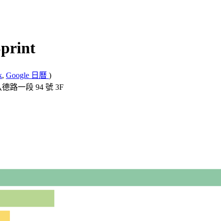
print
k
,
Google 日曆
)
區八德路一段 94 號 3F